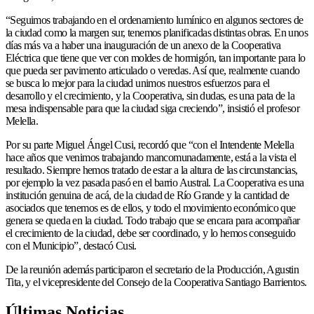
“Seguimos trabajando en el ordenamiento lumínico en algunos sectores de
la ciudad como la margen sur, tenemos planificadas distintas obras. En unos
días más va a haber una inauguración de un anexo de la Cooperativa
Eléctrica que tiene que ver con moldes de hormigón, tan importante para lo
que pueda ser pavimento articulado o veredas. Así que, realmente cuando
se busca lo mejor para la ciudad unimos nuestros esfuerzos para el
desarrollo y el crecimiento, y la Cooperativa, sin dudas, es una pata de la
mesa indispensable para que la ciudad siga creciendo”, insistió el profesor
Melella.
Por su parte Miguel Ángel Cusi, recordó que “con el Intendente Melella
hace años que venimos trabajando mancomunadamente, está a la vista el
resultado. Siempre hemos tratado de estar a la altura de las circunstancias,
por ejemplo la vez pasada pasó en el barrio Austral. La Cooperativa es una
institución genuina de acá, de la ciudad de Río Grande y la cantidad de
asociados que tenemos es de ellos, y todo el movimiento económico que
genera se queda en la ciudad. Todo trabajo que se encara para acompañar
el crecimiento de la ciudad, debe ser coordinado, y lo hemos conseguido
con el Municipio”, destacó Cusi.
De la reunión además participaron el secretario de la Producción, Agustin
Tita, y el vicepresidente del Consejo de la Cooperativa Santiago Barrientos.
Últimas Noticias