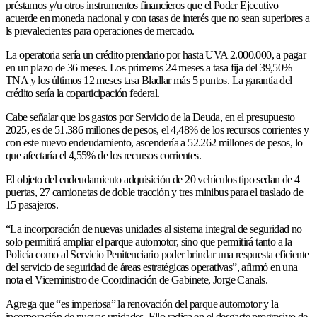
préstamos y/u otros instrumentos financieros que el Poder Ejecutivo
acuerde en moneda nacional y con tasas de interés que no sean superiores a
ls prevalecientes para operaciones de mercado.
La operatoria sería un crédito prendario por hasta UVA 2.000.000, a pagar
en un plazo de 36 meses. Los primeros 24 meses a tasa fija del 39,50%
TNA y los últimos 12 meses tasa Bladlar más 5 puntos. La garantía del
crédito sería la coparticipación federal.
Cabe señalar que los gastos por Servicio de la Deuda, en el presupuesto
2025, es de 51.386 millones de pesos, el 4,48% de los recursos corrientes y
con este nuevo endeudamiento, ascendería a 52.262 millones de pesos, lo
que afectaría el 4,55% de los recursos corrientes.
El objeto del endeudamiento adquisición de 20 vehículos tipo sedan de 4
puertas, 27 camionetas de doble tracción y tres minibus para el traslado de
15 pasajeros.
“La incorporación de nuevas unidades al sistema integral de seguridad no
solo permitirá ampliar el parque automotor, sino que permitirá tanto a la
Policía como al Servicio Penitenciario poder brindar una respuesta eficiente
del servicio de seguridad de áreas estratégicas operativas”, afirmó en una
nota el Viceministro de Coordinación de Gabinete, Jorge Canals.
Agrega que “es imperiosa” la renovación del parque automotor y la
incorporación de nuevas unidades. Ello radica en el desgaste progresivo de