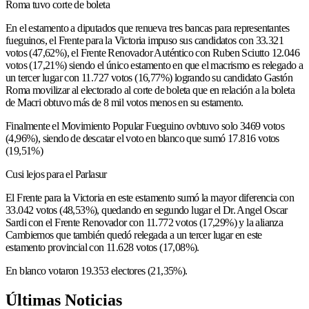
Roma tuvo corte de boleta
En el estamento a diputados que renueva tres bancas para representantes
fueguinos, el Frente para la Victoria impuso sus candidatos con 33.321
votos (47,62%), el Frente Renovador Auténtico con Ruben Sciutto 12.046
votos (17,21%) siendo el único estamento en que el macrismo es relegado a
un tercer lugar con 11.727 votos (16,77%) logrando su candidato Gastón
Roma movilizar al electorado al corte de boleta que en relación a la boleta
de Macri obtuvo más de 8 mil votos menos en su estamento.
Finalmente el Movimiento Popular Fueguino ovbtuvo solo 3469 votos
(4,96%), siendo de descatar el voto en blanco que sumó 17.816 votos
(19,51%)
Cusi lejos para el Parlasur
El Frente para la Victoria en este estamento sumó la mayor diferencia con
33.042 votos (48,53%), quedando en segundo lugar el Dr. Angel Oscar
Sardi con el Frente Renovador con 11.772 votos (17,29%) y la alianza
Cambiemos que también quedó relegada a un tercer lugar en este
estamento provincial con 11.628 votos (17,08%).
En blanco votaron 19.353 electores (21,35%).
Últimas Noticias