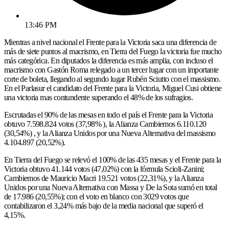
13:46 PM
Mientras a nivel nacional el Frente para la Victoria saca una diferencia de
más de siete puntos al macrismo, en Tierra del Fuego la victoria fue mucho
más categórica. En diputados la diferencia es más amplia, con incluso el
macrismo con Gastón Roma relegado a un tercer lugar con un importante
corte de boleta, llegando al segundo lugar Rubén Sciutto con el massismo.
En el Parlasur el candidato del Frente para la Victoria, Miguel Cusi obtiene
una victoria mas contundente superando el 48% de los sufragios.
Escrutadas el 90% de las mesas en todo el país el Frente para la Victoria
obtuvo 7.598.824 votos (37,98% ), la Alianza Cambiemos 6.110.120
(30,54%) , y la Alianza Unidos por una Nueva Alternativa del massismo
4.104.897 (20,52%).
En Tierra del Fuego se relevó el 100% de las 435 mesas y el Frente para la
Victoria obtuvo 41.144 votos (47,02%) con la fórmula Scioli-Zanini;
Cambiemos de Mauricio Macri 19.521 votos (22,31%), y la Alianza
Unidos por una Nueva Alternativa con Massa y De la Sota sumó en total
de 17.986 (20,55%); con el voto en blanco con 3029 votos que
contabilizaron el 3,24% más bajo de la media nacional que superó el
4,15%.