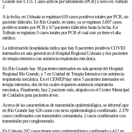
Grande son 1.151. Casos activos por laboratorio (PCR) y nexo en Tolhuin
2
A la fecha, en Ushuaia se registran 619 casos positivos totales por PCR, un
paciente fallecido. En Río Grande, en tanto, ya se registran 3.007 casos
positivos totales por PCR y 67 pacientes fallecidos hasta la fecha. En
Tolhuin se registran 3 casos totales por PCR el cual uno ya tiene el alta
médico.
La información hospitalaria indica que hay 8 pacientes positivos COVID
internados en sala general en el Hospital Regional Ushuaia y dos pacientes
en terapia intensiva con asistencia respiratoria mecánica.
En Río Grande hay 38 pacientes internados en sala general del Hospital
Regional Río Grande, y 7 en Unidad de Terapia Intensiva con asistencia
respiratoria mecánica. En el CEMEP hay otros 5 pacientes internados en
terapia intensiva, dos de los cuales requieren asistencia respiratoria
mecánica. Finalmente, hay 2 paciente más, alojados en el Centro Municipal
de Cuidados para pacientes leves.
Acerca de las características de transmisión epidemiológica, se informó que
en Río Grande hay 626 casos con nexo epidemiológico confirmado. 2.379
casos confirmados con transmisión comunitaria. 2 casos confirmados con
transmisión por conglomerado.
En Ushuaia 207 casos tienen nexo epidemiológico confirmado y 412 en