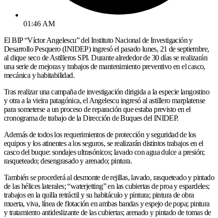
01:46 AM
El BIP “Víctor Angelescu” del Instituto Nacional de Investigación y
Desarrollo Pesquero (INIDEP) ingresó el pasado lunes, 21 de septiembre,
al dique seco de Astilleros SPI. Durante alrededor de 30 días se realizarán
una serie de mejoras y trabajos de mantenimiento preventivo en el casco,
mecánica y habitabilidad.
Tras realizar una campaña de investigación dirigida a la especie langostino
y otra a la vieira patagónica, el Angelescu ingresó al astillero marplatense
para someterse a un proceso de reparación que estaba previsto en el
cronograma de trabajo de la Dirección de Buques del INIDEP.
Además de todos los requerimientos de protección y seguridad de los
equipos y los atinentes a los seguros, se realizarán distintos trabajos en el
casco del buque: sondajes ultrasónicos; lavado con agua dulce a presión;
rasqueteado; desengrasado y arenado; pintura.
También se procederá al desmonte de rejillas, lavado, rasqueteado y pintado
de las hélices laterales; “waterjetting” en las cubiertas de proa y espardeles;
trabajos en la quilla retráctil y su habitáculo y pintura; pintura de obra
muerta, viva, línea de flotación en ambas bandas y espejo de popa; pintura
y tratamiento antideslizante de las cubiertas; arenado y pintado de tomas de