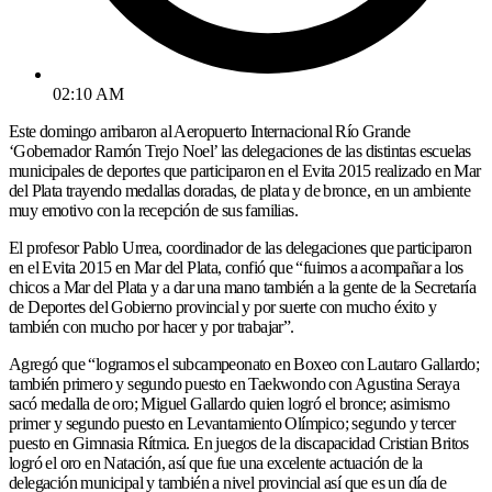
02:10 AM
Este domingo arribaron al Aeropuerto Internacional Río Grande
‘Gobernador Ramón Trejo Noel’ las delegaciones de las distintas escuelas
municipales de deportes que participaron en el Evita 2015 realizado en Mar
del Plata trayendo medallas doradas, de plata y de bronce, en un ambiente
muy emotivo con la recepción de sus familias.
El profesor Pablo Urrea, coordinador de las delegaciones que participaron
en el Evita 2015 en Mar del Plata, confió que “fuimos a acompañar a los
chicos a Mar del Plata y a dar una mano también a la gente de la Secretaría
de Deportes del Gobierno provincial y por suerte con mucho éxito y
también con mucho por hacer y por trabajar”.
Agregó que “logramos el subcampeonato en Boxeo con Lautaro Gallardo;
también primero y segundo puesto en Taekwondo con Agustina Seraya
sacó medalla de oro; Miguel Gallardo quien logró el bronce; asimismo
primer y segundo puesto en Levantamiento Olímpico; segundo y tercer
puesto en Gimnasia Rítmica. En juegos de la discapacidad Cristian Britos
logró el oro en Natación, así que fue una excelente actuación de la
delegación municipal y también a nivel provincial así que es un día de