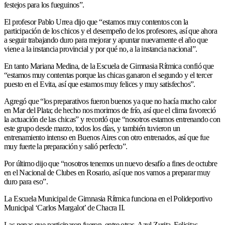
festejos para los fueguinos”.
El profesor Pablo Urrea dijo que “estamos muy contentos con la
participación de los chicos y el desempeño de los profesores, así que ahora
a seguir trabajando duro para mejorar y apuntar nuevamente el año que
viene a la instancia provincial y por qué no, a la instancia nacional”.
En tanto Mariana Medina, de la Escuela de Gimnasia Rítmica confió que
“estamos muy contentas porque las chicas ganaron el segundo y el tercer
puesto en el Evita, así que estamos muy felices y muy satisfechos”.
Agregó que “los preparativos fueron buenos ya que no hacía mucho calor
en Mar del Plata; de hecho nos morimos de frío, así que el clima favoreció
la actuación de las chicas” y recordó que “nosotros estamos entrenando con
este grupo desde marzo, todos los días, y también tuvieron un
entrenamiento intenso en Buenos Aires con otro entrenados, así que fue
muy fuerte la preparación y salió perfecto”.
Por último dijo que “nosotros tenemos un nuevo desafío a fines de octubre
en el Nacional de Clubes en Rosario, así que nos vamos a preparar muy
duro para eso”.
La Escuela Municipal de Gimnasia Rítmica funciona en el Polideportivo
Municipal ‘Carlos Margalot’ de Chacra II.
Las nenas que participaron fueron, entre otras, Azul Zurita, Felicitas