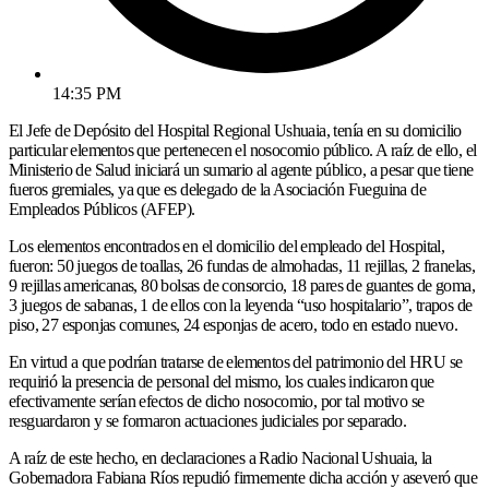
14:35 PM
El Jefe de Depósito del Hospital Regional Ushuaia, tenía en su domicilio
particular elementos que pertenecen el nosocomio público. A raíz de ello, el
Ministerio de Salud iniciará un sumario al agente público, a pesar que tiene
fueros gremiales, ya que es delegado de la Asociación Fueguina de
Empleados Públicos (AFEP).
Los elementos encontrados en el domicilio del empleado del Hospital,
fueron: 50 juegos de toallas, 26 fundas de almohadas, 11 rejillas, 2 franelas,
9 rejillas americanas, 80 bolsas de consorcio, 18 pares de guantes de goma,
3 juegos de sabanas, 1 de ellos con la leyenda “uso hospitalario”, trapos de
piso, 27 esponjas comunes, 24 esponjas de acero, todo en estado nuevo.
En virtud a que podrían tratarse de elementos del patrimonio del HRU se
requirió la presencia de personal del mismo, los cuales indicaron que
efectivamente serían efectos de dicho nosocomio, por tal motivo se
resguardaron y se formaron actuaciones judiciales por separado.
A raíz de este hecho, en declaraciones a Radio Nacional Ushuaia, la
Gobernadora Fabiana Ríos repudió firmemente dicha acción y aseveró que