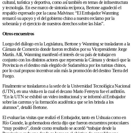
cultural, turística y deportiva, como así también en temas de infraestructura
y tecnología. En ese marco de sintonía recíproca, Bertone agradeció el
respaldo expresado por la causa Malvinas: “El Embajador Wanming
remarcó su apoyo y el del gobierno chino a nuestro reclamo por la
soberanía y el ejercicio de nuestros derechos sobre las Islas”.
Otros encuentros
Luego del diálogo en la Legislatura, Bertone y Wanming se trasladaron a la
Cámara de Comercio donde fueron recibidos por su Vicepresidente Jorge
Martín. Allí, Wanming manifestó el interés de su país de trabajar en
conjunto con los distintos actores que representa la Cámara y destacó que la
Provincia es el destino más elegido de Sudamérica por los turistas chinos,
por lo cual propuso incentivar aún más la promoción del destino Tierra del
Fuego.
Finalmente se trasladaron a la sede de la Universidad Tecnológica Nacional
(UTN), en una visita en la cual el decano Mario Ferreyra fue el anfitrión.
“En la UTN se exhibió un video institucional y se informó al Embajador
sobre las carreras y la formación académica que se les brinda a los
alumnos”, detalló Bertone.
El evaluar las visitas que realizó el Embajador, tanto en Ushuaia como en
Río Grande, la gobernadora electa dijo que fueron encuentros protocolares
“muy positivo”, donde como resultado se acordó “trabajar desde la