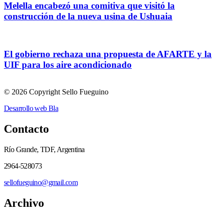
Melella encabezó una comitiva que visitó la
construcción de la nueva usina de Ushuaia
El gobierno rechaza una propuesta de AFARTE y la
UIF para los aire acondicionado
© 2026 Copyright Sello Fueguino
Desarrollo web Bla
Contacto
Río Grande, TDF, Argentina
2964-528073
sellofueguino@gmail.com
Archivo