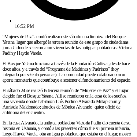
16:52 PM
“Mujeres de Paz” acordó realizar este sábado una limpieza del Bosque
Yatana, lugar que albergó la tercera reunión de este grupo de ciudadanas,
jornada donde se recordaron vivencias de las antiguas pobladoras: Victoria
Padín y Hayde Varela.
El Bosque Yatana funciona a través de la Fundación Cultivar, desde hace
doce años, y a través del “Programa de Madrinas y Padrinos” (hoy
integrado por setenta personas). La comunidad puede colaborar con un
aporte monetario que contribuye a sostener el funcionamiento del espacio.
El sábado 24 se realizó la tercera reunión de “Mujeres de Paz” y el lugar
elegido fue el Bosque Yatana. Allí se reunieron en la casa de los sueños,
una vivienda donde habitaron Luís Porfirio Alvarado Millapichun y
Auristela Maldonado; abuelos de Mónica Alvarado, quien ofició de
anfitriona del encuentro.
En la casa Alvarado, la antigua pobladora Victoria Padín dio cuenta de su
historia en Ushuaia, y contó a las presentes cómo fue su primera infancia,
luego Hayde Varela, otra antigua pobladora que estaba en el lugar, mostró